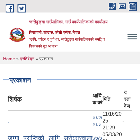
Skip to main content
जन्तेढुङ्गा गाउँपालिका, गाउँ कार्यपालिकाको कार्यालय
चिसापानी, खोटाङ, कोशी प्रदेश, नेपाल
"कृषि, पर्यटन र पुर्वाधार, जन्तेढुङ्गा गाउँपालिकाको समृद्धि र
विकासको मुल आधार"
You are here
Home
»
प्रतिवेदन
» प्रकाशन
प्रकाशन
द
आर्थि
शिर्षक
मिति
स्ता
क वर्ष
वेज
11/16/20
०८२/
.
25 -
०८३
21:29
05/03/20
जग्गा प्राप्तिको लागि सरोकारवाला
७७/७