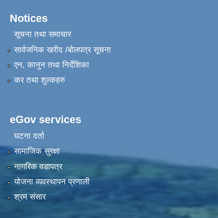
Notices
सूचना तथा समाचार
सार्वजनिक खरीद /बोलपत्र सूचना
एन, कानुन तथा निर्देशिका
कर तथा शुल्कहरु
eGov services
घटना दर्ता
सामाजिक सुरक्षा
नागरिक वडापत्र
योजना व्यवस्थापन प्रणाली
श्रम संसार