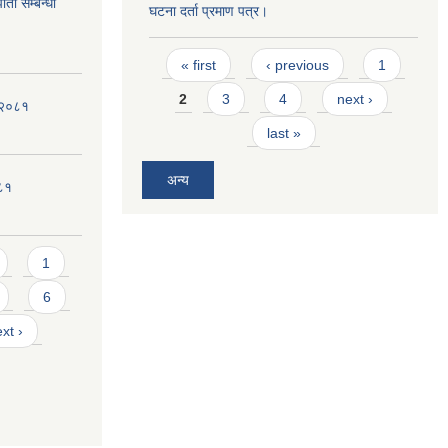
ता सम्बन्धी
घटना दर्ता प्रमाण पत्र।
Pages
« first
‹ previous
1
2
3
4
next ›
ी-२०८१
last »
अन्य
०८१
1
6
xt ›