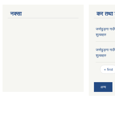
नक्सा
कर तथा श
जन्तेढुङ्गा ग
शुल्कहरु
जन्तेढुङ्गा ग
शुल्कहरु
Pages
« first
अन्य