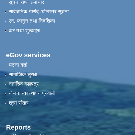
सूचना तथा समाचार
सार्वजनिक खरीद /बोलपत्र सूचना
एन, कानुन तथा निर्देशिका
कर तथा शुल्कहरु
eGov services
घटना दर्ता
सामाजिक सुरक्षा
नागरिक वडापत्र
योजना व्यवस्थापन प्रणाली
श्रम संसार
Reports