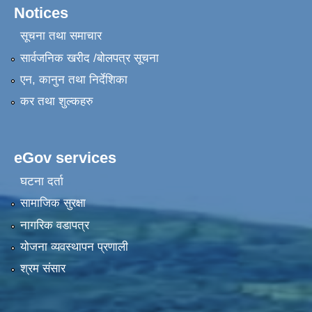
Notices
सूचना तथा समाचार
सार्वजनिक खरीद /बोलपत्र सूचना
एन, कानुन तथा निर्देशिका
कर तथा शुल्कहरु
eGov services
घटना दर्ता
सामाजिक सुरक्षा
नागरिक वडापत्र
योजना व्यवस्थापन प्रणाली
श्रम संसार